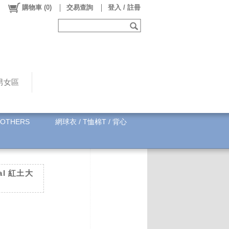
購物車
(
0
)
交易查詢
登入 / 註冊
男女區
OTHERS
網球衣 / T恤棉T / 背心
dal 紅土大