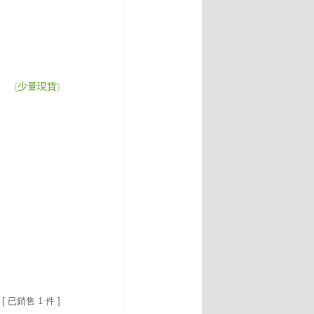
(
少量現貨
)
[ 已銷售 1 件 ]