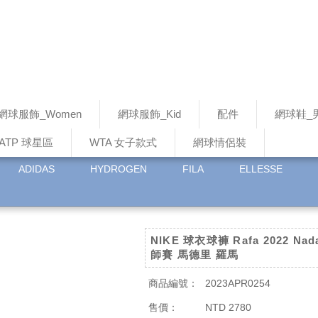
網球服飾_Women
網球服飾_Kid
配件
網球鞋_
ATP 球星區
WTA 女子款式
網球情侶裝
ADIDAS
HYDROGEN
FILA
ELLESSE
NIKE 球衣球褲 Rafa 2022 Na
師賽 馬德里 羅馬
商品編號：
2023APR0254
售價：
NTD 2780