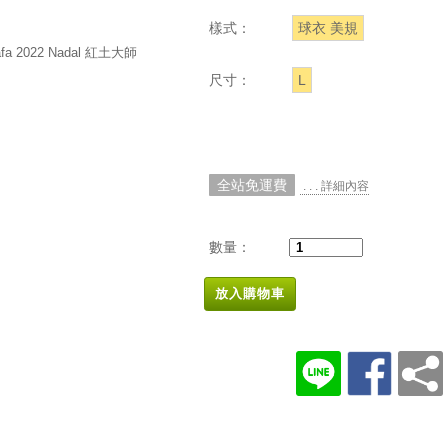
樣式：
球衣 美規
尺寸：
L
全站免運費
. . . 詳細內容
數量：
放入購物車