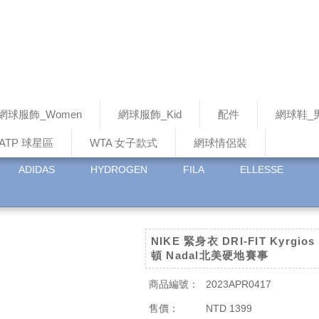
網球服飾_Women
網球服飾_Kid
配件
網球鞋_
ATP 球星區
WTA 女子款式
網球情侶裝
ADIDAS
HYDROGEN
FILA
ELLESSE
NIKE 緊身衣 DRI-FIT Kyrgios
頓 Nadal北美硬地賽事
商品編號：
2023APR0417
售價：
NTD 1399