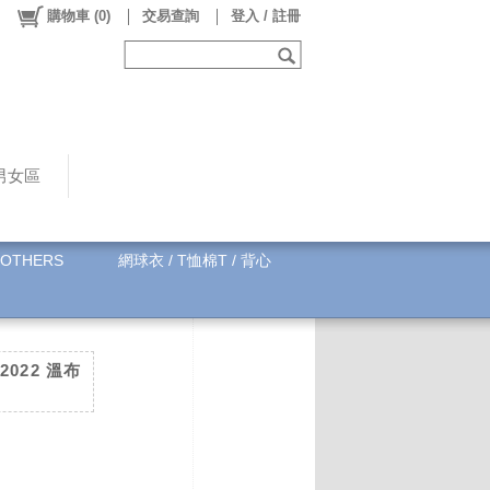
購物車
(
0
)
交易查詢
登入 / 註冊
男女區
OTHERS
網球衣 / T恤棉T / 背心
 2022 溫布