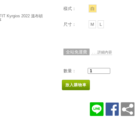
樣式：
白
尺寸：
M
L
全站免運費
. . . 詳細內容
數量：
放入購物車