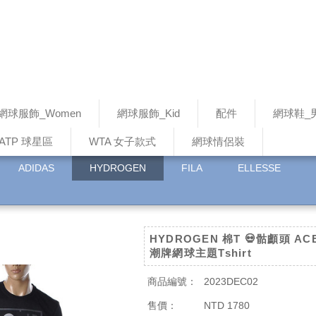
網球服飾_Women
網球服飾_Kid
配件
網球鞋_
ATP 球星區
WTA 女子款式
網球情侶裝
ADIDAS
HYDROGEN
FILA
ELLESSE
HYDROGEN 棉T 💀骷顱頭 A
潮牌網球主題Tshirt
商品編號：
2023DEC02
售價：
NTD 1780