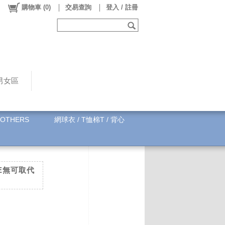
購物車
(
0
)
交易查詢
登入 / 註冊
男女區
OTHERS
網球衣 / T恤棉T / 背心
CE無可取代