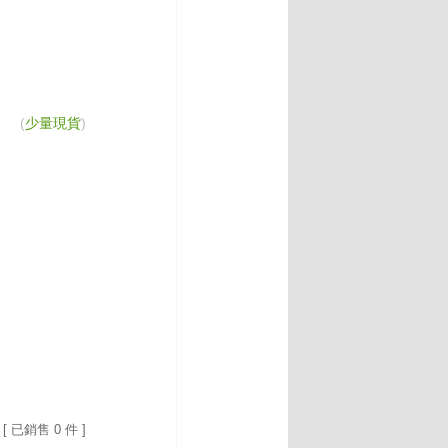
(
少量現貨
)
[ 已銷售 0 件 ]