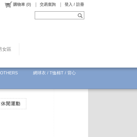
購物車
(
0
)
交易查詢
登入 / 註冊
男女區
OTHERS
網球衣 / T恤棉T / 背心
網球休閒運動