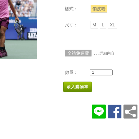
樣式：
俏皮粉
尺寸：
M
L
XL
全站免運費
. . . 詳細內容
數量：
放入購物車