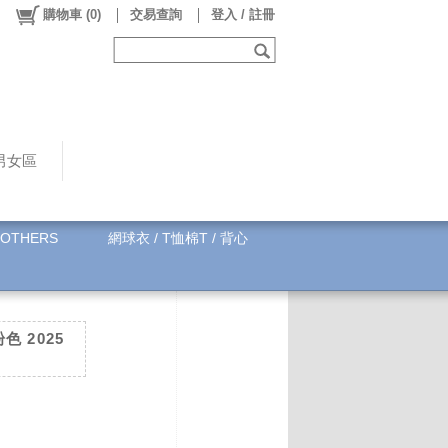
購物車
(
0
)
交易查詢
登入 / 註冊
男女區
OTHERS
網球衣 / T恤棉T / 背心
粉色 2025