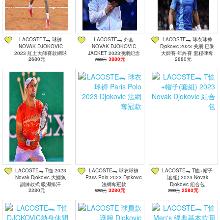
現貨商品
篩選
LACOSTET🐊 球褲
LACOSTE🐊 外套
LACOSTE🐊 球衣球褲
NOVAK DJOKOVIC
NOVAK DJOKOVIC
Djokovic 2023 美網 巴黎
2023 紅土大師賽款網球
JACKET 2023澳網紀念
大師賽 年終賽 里程碑奪
2680元
3880元
2880元
褲
7880元
性22大滿貫
冠戰袍
LACOSTE🐊 T恤 2023
LACOSTE🐊 球衣球褲
LACOSTE🐊 T恤+帽子
Novak Djokovic 大鱷魚
Paris Polo 2023 Djokovic
(套組) 2023 Novak
訓練款式 吸濕排汗
法網奪冠款
Djokovic 組合包
2280元
3280元
2580元
5280元
2999元