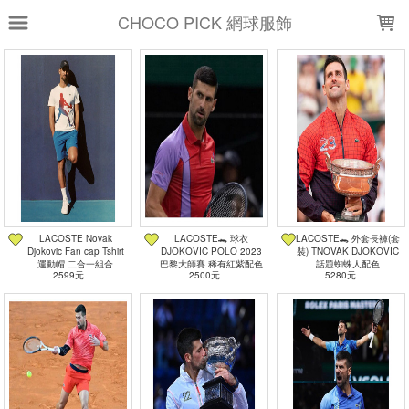
LOADING...
CHOCO PICK 網球服飾
上架時間
銷售件數
銷售價格
樣式尺寸篩選
全部樣式
白
藍
灰
二合一組合
2023美網 巴黎 藍Polo
2023 美網 巴黎 藍褲
LACOSTE Novak
LACOSTE🐊 球衣
LACOSTE🐊 外套長褲(套
Djokovic Fan cap Tshirt
DJOKOVIC POLO 2023
裝) TNOVAK DJOKOVIC
2023 年終賽 綠褲
2023 年終賽 綠Polo
紅紫
運動帽 二合一組合
巴黎大師賽 稀有紅紫配色
話題蜘蛛人配色
2599元
2500元
5280元
球衣
海軍藍褲 - 美規
全部尺寸
S
M
M (4)
L
XL
5/L
50/M
52/L
54/XL
一組2個