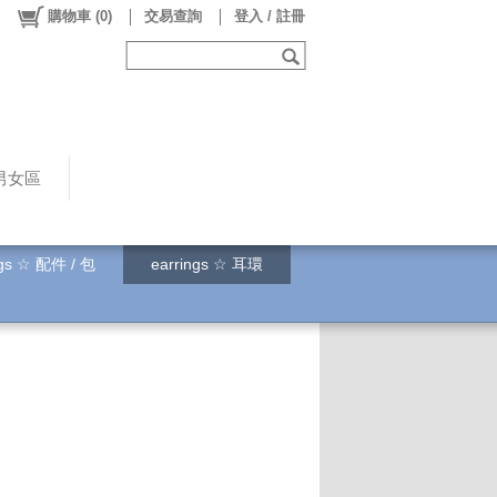
購物車
(
0
)
交易查詢
登入 / 註冊
男女區
ags ☆ 配件 / 包
earrings ☆ 耳環