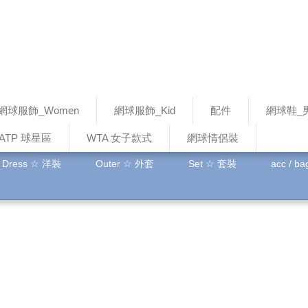
網球服飾_Women
網球服飾_Kid
配件
網球鞋_
ATP 球星區
WTA 女子款式
網球情侶裝
Dress ☆ 洋裝
Outer ☆ 外套
Set ☆ 套裝
acc / b